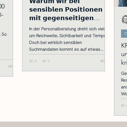
𝗪𝗮𝗿𝘂𝗺 𝘄𝗶𝗿 𝗯𝗲𝗶
00
𝘀𝗲𝗻𝘀𝗶𝗯𝗹𝗲𝗻 𝗣𝗼𝘀𝗶𝘁𝗶𝗼𝗻𝗲𝗻
O-
𝗺𝗶𝘁 𝗴𝗲𝗴𝗲𝗻𝘀𝗲𝗶𝘁𝗶𝗴𝗲𝗻
𝗡𝗗𝗔𝘀 𝗮𝗿𝗯𝗲𝗶𝘁𝗲𝗻.
In der Personalberatung dreht sich vieles
C
. So
um Reichweite, Sichtbarkeit und Tempo.
Doch bei wirklich sensiblen
KR
Suchmandaten kommt es auf etwas
un
Wesentlicheres an: Vertrauen. Gerade bei
kr
Schlüssel- oder Führungspositionen, im
KRITIS-Umfeld oder bei Fachrollen
Ges
entscheiden sich Unternehmen bewusst
Resil
gegen einen offenen Marktgang.
an
Stattdessen setzen wir auf einen
Woc
vertraulichen Suchprozess – mit einer
gegenseitigen
Geheimhaltungsvereinbarung (NDA). Es
macht nicht bei jeder Position Sinn